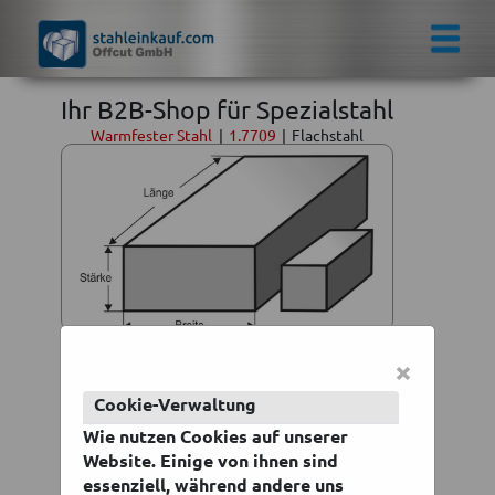
Ihr B2B-Shop für Spezialstahl
Warmfester Stahl
|
1.7709
|
Flachstahl
Warmfester-Stahl | 1-7709 |
×
Flachstahl
Cookie-Verwaltung
ab 14,28 €
Wie nutzen Cookies auf unserer
Website. Einige von ihnen sind
zzgl. Mwst. zzgl.
Versand
essenziell, während andere uns
Lieferzeit 3 - 6 Werktage