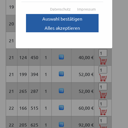
19
180
335
1
36,00 €
Datenschutz
Impressum
Auswahl bestätigen
20
200
335
1
44,00 €
Alles akzeptieren
21
100
300
1
20,00 €
21
124
450
1
40,00 €
21
199
394
1
52,00 €
21
265
287
1
52,00 €
22
166
515
1
60,00 €
22
205
625
1
92,00 €