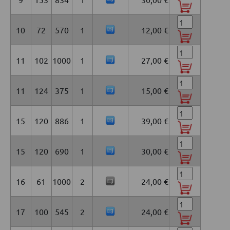
Armaturenindustrie. Typische Bauteile sind
Zahnräder, Pleuelstangen und Kurbelwellen.
Dank seiner Eigenschaften lässt sich dieser
10
72
570
1
12,00 €
Werkstoff auch durch den ähnlich
zusammengesetzten Stahl 1.7707 (30CrMoV9)
ersetzen.
11
102
1000
1
27,00 €
11
124
375
1
15,00 €
15
120
886
1
39,00 €
15
120
690
1
30,00 €
16
61
1000
2
24,00 €
17
100
545
2
24,00 €