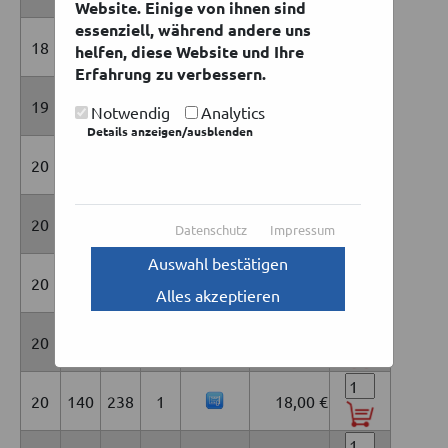
Website. Einige von ihnen sind
essenziell, während andere uns
18
285
365
1
45,00 €
helfen, diese Website und Ihre
Erfahrung zu verbessern.
19
90
340
1
15,00 €
Notwendig
Analytics
Details anzeigen/ausblenden
20
30
790
1
12,00 €
20
88
735
1
33,00 €
Datenschutz
Impressum
Auswahl bestätigen
20
95
525
1
24,00 €
Alles akzeptieren
20
115
650
1
36,00 €
20
140
238
1
18,00 €