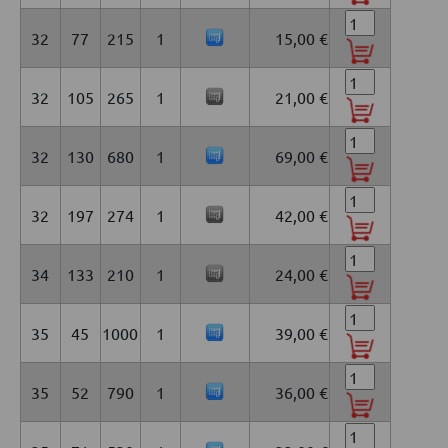
32
77
215
1
15,00 €
32
105
265
1
21,00 €
32
130
680
1
69,00 €
32
197
274
1
42,00 €
34
133
210
1
24,00 €
35
45
1000
1
39,00 €
35
52
790
1
36,00 €