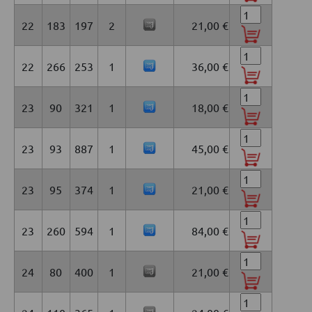
22
183
197
2
21,00 €
22
266
253
1
36,00 €
23
90
321
1
18,00 €
23
93
887
1
45,00 €
23
95
374
1
21,00 €
23
260
594
1
84,00 €
24
80
400
1
21,00 €