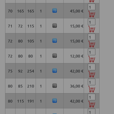
70
165
165
1
45,00 €
71
72
115
1
15,00 €
72
80
105
1
15,00 €
72
80
80
1
12,00 €
75
92
254
1
42,00 €
80
85
210
1
36,00 €
80
115
191
1
42,00 €