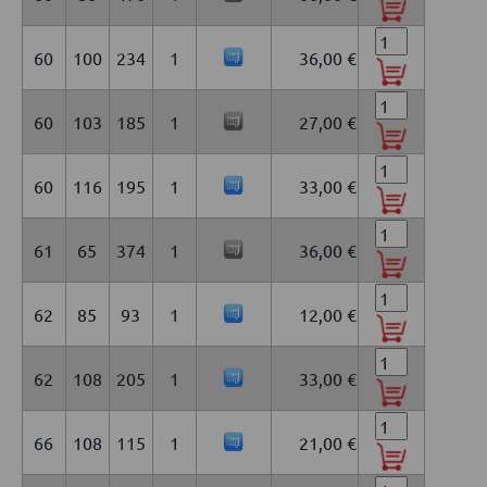
60
100
234
1
36,00 €
60
103
185
1
27,00 €
60
116
195
1
33,00 €
61
65
374
1
36,00 €
62
85
93
1
12,00 €
62
108
205
1
33,00 €
66
108
115
1
21,00 €