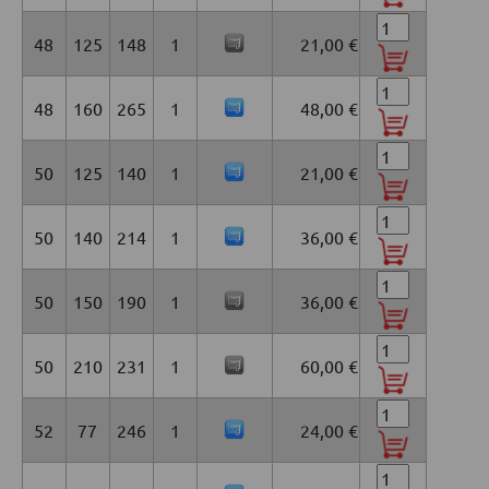
48
125
148
1
21,00 €
48
160
265
1
48,00 €
50
125
140
1
21,00 €
50
140
214
1
36,00 €
50
150
190
1
36,00 €
50
210
231
1
60,00 €
52
77
246
1
24,00 €