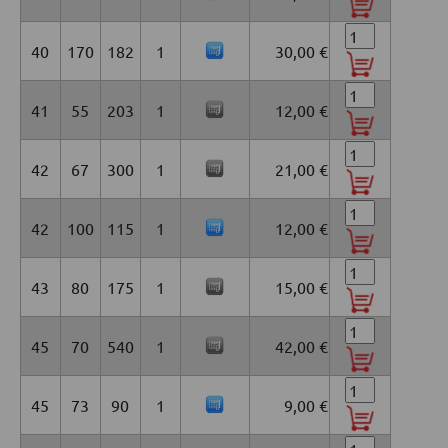
40
170
182
1
30,00 €
41
55
203
1
12,00 €
42
67
300
1
21,00 €
42
100
115
1
12,00 €
43
80
175
1
15,00 €
45
70
540
1
42,00 €
45
73
90
1
9,00 €