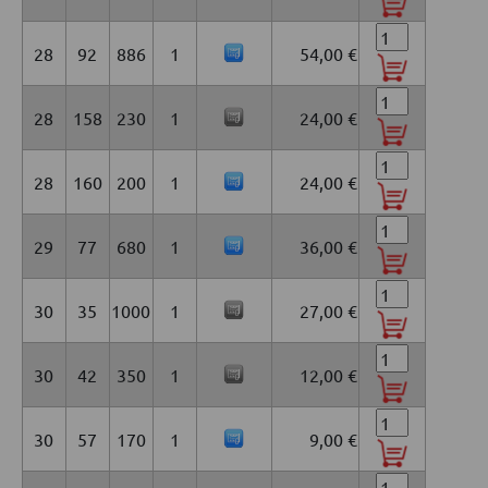
28
92
886
1
54,00 €
28
158
230
1
24,00 €
28
160
200
1
24,00 €
29
77
680
1
36,00 €
30
35
1000
1
27,00 €
30
42
350
1
12,00 €
30
57
170
1
9,00 €