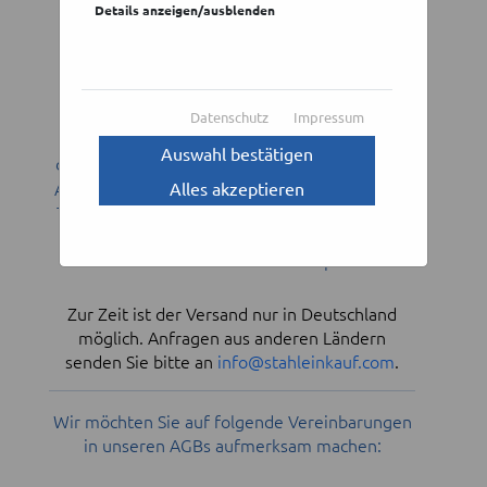
Details anzeigen/ausblenden
Sie suchen Reststücke aus Flach-, Vierkant-
oder Rundprofilen sowie Grobblechen?
Wir bieten Ihnen
Sägereste aus
Datenschutz
Impressum
,
geschmiedetem und gewalztem Material
Auswahl bestätigen
die wir Ihnen
liefern.
direkt aus Lagervorrat
Alle aufgeführten Maße sind ca. Maße, sodass
Alles akzeptieren
Toleranzen bei den Reststücken möglich sind.
Suchen Sie in unseren Stahlrestposten!
Zur Zeit ist der Versand nur in Deutschland
möglich. Anfragen aus anderen Ländern
senden Sie bitte an
info@stahleinkauf.com
.
Wir möchten Sie auf folgende Vereinbarungen
in unseren AGBs aufmerksam machen: