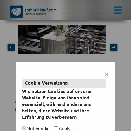
➞
➞
×
Cookie-Verwaltung
Wie nutzen Cookies auf unserer
Ihr B2B-Shop für Spezialstahl
Website. Einige von ihnen sind
Stahlrestposten online kaufen - Edelstahl |
essenziell, während andere uns
Werkzeugstahl | Vergütungsstahl | Einsatz-
helfen, diese Website und Ihre
und Nitrierstahl | Hochwarmfester Stahl |
Erfahrung zu verbessern.
Baustahl | Sonderstahl
Notwendig
Analytics