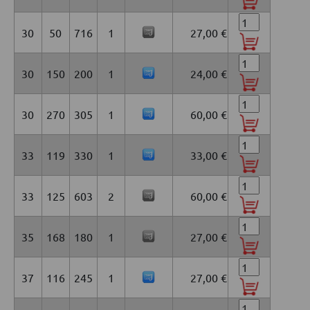
30
50
716
1
27,00 €
30
150
200
1
24,00 €
30
270
305
1
60,00 €
33
119
330
1
33,00 €
33
125
603
2
60,00 €
35
168
180
1
27,00 €
37
116
245
1
27,00 €