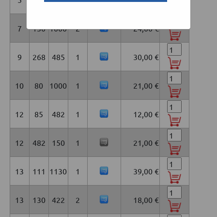
7
130
1000
2
24,00 €
9
268
485
1
30,00 €
10
80
1000
1
21,00 €
12
85
482
1
12,00 €
12
482
150
1
21,00 €
13
111
1130
1
39,00 €
13
130
422
2
18,00 €